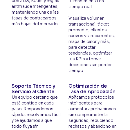
con 3DS, Kount y reglas
tu rendimiento en
antifraude inteligentes,
tiempo real.
manteniendo una de las
tasas de contracargos
Visualiza volumen
más bajas del mercado.
transaccional, ticket
promedio, clientes
nuevos vs. recurrentes,
mapa de calor y más,
para detectar
tendencias, optimizar
tus KPIs y tomar
decisiones sin perder
tiempo.
Soporte Técnico y
Optimización de
Servicio al Cliente
Tasa de Aprobación
Un equipo cercano que
Aplicamos protocolos
está contigo en cada
inteligentes para
paso. Respondemos
aumentar aprobaciones
rápido, resolvemos fácil
sin comprometer la
y te ayudamos a que
seguridad, reduciendo
todo fluya sin
rechazos y abandono en